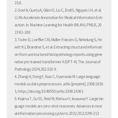
23;6.
2. Goel A, Gueta A, Gilon O, Liu C, Erell S, Nguyen LH, et al.
LLMs Accelerate Annotation for Medical Information Extr
action. In. Machine Learning for Health (ML4H): PMLR, 20
23:82-100.
3. Truhn D, Loeffler CM, Müller-Franzes G, Nebelung S, He
witt KJ, Brandner S, et al. Extracting structured informati
on from unstructured histopathology reports using gene
rative pre-trained transformer 4 (GPT-4). The Journal of
Pathology 2024;262:310-9.
4. Zhang H, Dong Y, Xiao C, Oyamada M. Large language
models as data preprocessors. arXiv [preprint]. 2308.1636
1; https://doi.org/10.48550/arXiv.2308.16361
5. Kojima T, Gu SS, Reid M, Matsuo Y, Iwasawa Y. Large lan
guage models are zero-shot reasoners. Advances in neur
al information processing systems 2022;35:22199-213.