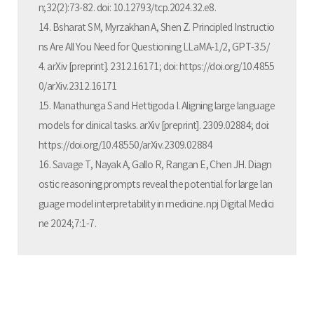
n;32(2):73-82. doi: 10.12793/tcp.2024.32.e8.
14. Bsharat SM, Myrzakhan A, Shen Z. Principled Instructio
ns Are All You Need for Questioning LLaMA-1/2, GPT-3.5/
4. arXiv [preprint]. 2312.16171; doi: https://doi.org/10.4855
0/arXiv.2312.16171
15. Manathunga S and Hettigoda I. Aligning large language
models for clinical tasks. arXiv [preprint]. 2309.02884; doi:
https://doi.org/10.48550/arXiv.2309.02884
16. Savage T, Nayak A, Gallo R, Rangan E, Chen JH. Diagn
ostic reasoning prompts reveal the potential for large lan
guage model interpretability in medicine. npj Digital Medici
ne 2024;7:1-7.