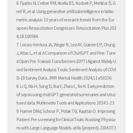
6. Fijačko N, Creber RM, Abella BS, Kocbek P, Metličar Š, G
reif R, et al. Using generative artificial intelligence in biblio
metric analysis: 10 years of research trends from the Eur
opean Resuscitation Congresses. Resuscitation Plus 202
4;18:100584.
7. Lossio-Ventura JA, Weger R, Lee AY, Guinee EP, Chung
J, Atlas L, et al. A Comparison of ChatGPT and Fine- Tune
d Open Pre-Trained Transformers (OPT) Against Widely U
sed Sentiment Analysis Tools: Sentiment Analysis of COVI
D-19 Survey Data. JMIR Mental Health 2024;11:e50150.
8. Li Q, Ma H, Song D, Bai Y, Zhao L, Xie K. Early prediction
of sepsis using chatGPT-generated summaries and struc
tured data. Multimedia Tools and Applications 2024:1-23
9. Hamer DMd, Schoor P, Polak TB, Kapitan D. Improving
Patient Pre-screening for Clinical Trials: Assisting Physicia
ns with Large Language Models. arXiv [preprint]. 2304.073