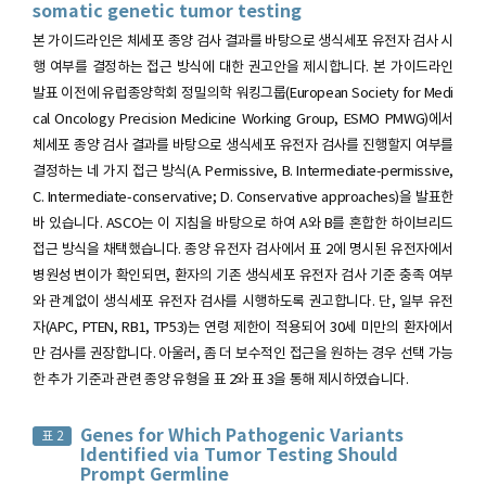
somatic genetic tumor testing
본 가이드라인은 체세포 종양 검사 결과를 바탕으로 생식세포 유전자 검사 시
행 여부를 결정하는 접근 방식에 대한 권고안을 제시합니다. 본 가이드라인
발표 이전에 유럽종양학회 정밀의학 워킹그룹(European Society for Medi
cal Oncology Precision Medicine Working Group, ESMO PMWG)에서
체세포 종양 검사 결과를 바탕으로 생식세포 유전자 검사를 진행할지 여부를
결정하는 네 가지 접근 방식(A. Permissive, B. Intermediate-permissive,
C. Intermediate-conservative; D. Conservative approaches)을 발표한
바 있습니다. ASCO는 이 지침을 바탕으로 하여 A와 B를 혼합한 하이브리드
접근 방식을 채택했습니다. 종양 유전자 검사에서 표 2에 명시된 유전자에서
병원성 변이가 확인되면, 환자의 기존 생식세포 유전자 검사 기준 충족 여부
와 관계없이 생식세포 유전자 검사를 시행하도록 권고합니다. 단, 일부 유전
자(APC, PTEN, RB1, TP53)는 연령 제한이 적용되어 30세 미만의 환자에서
만 검사를 권장합니다. 아울러, 좀 더 보수적인 접근을 원하는 경우 선택 가능
한 추가 기준과 관련 종양 유형을 표 2와 표 3을 통해 제시하였습니다.
Genes for Which Pathogenic Variants
표 2
Identified via Tumor Testing Should
Prompt Germline