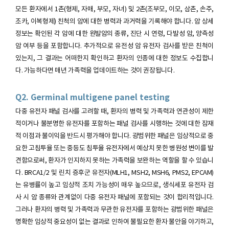
모든 환자에서 1촌(형제, 자매, 부모, 자녀) 및 2촌(조부모, 이모, 삼촌, 손주,
조카, 이복형제) 친척의 암에 대한 병력과 과거력을 기록해야 합니다. 암 상세
정보는 확인된 각 암에 대한 원발암의 종류, 진단 시 연령, 다발성 암, 양측성
암 여부 등을 포함합니다. 추가적으로 유전성 암 유전자 검사를 받은 친척이
있는지, 그 결과는 어떠한지 확인하고 환자의 인종에 대한 정보도 수집합니
다. 가능하다면 매년 가족력을 업데이트하는 것이 권장됩니다.
Q2. Germinal multigene panel testing
다중 유전자 패널 검사를 고려할 때, 환자의 병력 및 가족력과 연관성이 제한
적이거나 불분명한 유전자를 포함하는 패널 검사를 시행하는 것에 대한 잠재
적 이점과 불이익을 반드시 평가해야 합니다. 광범위한 패널은 임상적으로 중
요한 고침투율 또는 중등도 침투율 유전자에서 예상치 못한 병원성 변이를 발
견함으로써, 환자가 인지하지 못하는 가족력을 보완하는 역할을 할 수 있습니
다. BRCA1/2 및 린치 증후군 유전자(MLH1, MSH2, MSH6, PMS2, EPCAM)
는 유병률이 높고 임상적 조치 가능성이 매우 높으므로, 생식세포 유전자 검
사 시 암 종류와 관계없이 다중 유전자 패널에 포함되는 것이 합리적입니다.
그러나 환자의 병력 및 가족력과 무관한 유전자를 포함하는 광범위한 패널은
명확한 임상적 중요성이 없는 결과로 인하여 불필요한 환자 불안을 야기하고,