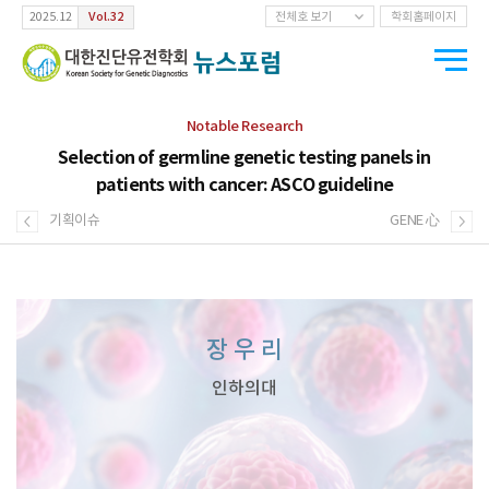
Vol.32
2025.12
전체호 보기
학회홈페이지
Notable Research
Selection of germline genetic testing panels in
patients with cancer: ASCO guideline
기획이슈
GENE 心
장 우 리
인하의대