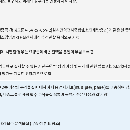
나. 에도 불구하고 아래의 경우에는 인정하지 아니함.
 핵산증폭-정성그룹4-SARS-CoV-2[실시간역전사중합효소연쇄반응법]과 같은 날 
러스감염증-19 확진자에게 추적관찰 목적으로 시행
 이외에 시행한 경우는 요양급여비용 전액을 본인이 부담토록 함
요양급여로 실시할 수 있는 기관은「감염병의 예방 및 관리에 관한 법률」제16조의2제
 평가를 완료한 요양기관으로 함
2종 이상의 분석물질에 대하여 다종 검사키트(multiplex, panel)를 이용하여 
, 다종그룹 검사의 필수 분석물질 목록과 급여기준은 다음과 같이 함
의 필수 분석물질 (우측 첨부 표 참조)