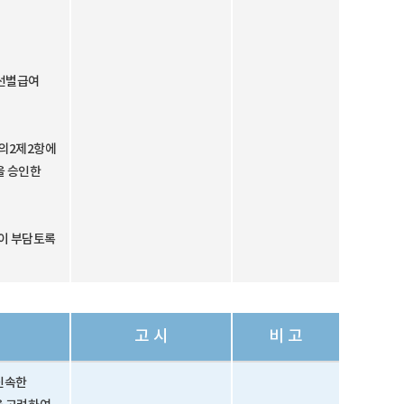
「선별급여
조의2제2항에
을 승인한
인이 부담토록
고 시
비 고
신속한