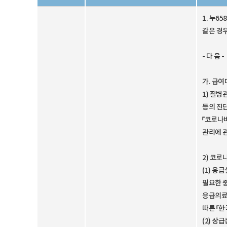
1. 누
같은 경
- 다 음 -
가. 급
1) 질병
등의 진
「코로나
관리에 
2) 코로
(1) 응
필요한 
응급의료
따른 「
(2) 상