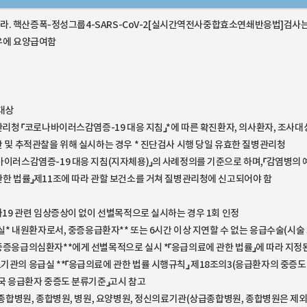
658라. 핵산증폭-정성그룹4-SARS-CoV-2[실시간역전사중합효소연쇄반응법]검사
우에 요양급여함
여대상
관리청 「코로나바이러스감염증-19 대응 지침」*에 따른 확진환자, 의사환자, 조사
단 및 추적관찰을 위해 실시하는 경우 * 진단검사 시행 당일 유효한 질병관리청
바이러스감염증-19 대응 지침(지자체용)」의 사례정의를 기준으로 하며,「감염병의 
관한 법률」제11조에 따라 관할 보건소를 거쳐 질병관리청에 신고되어야 함
나19 관련 임상증상이 없이 선별목적으로 실시하는 경우 1회 인정
급실* 내원환자로서, 중증응급환자** 또는 6시간 이상 지연할 수 없는 응급수술(시술
중증응급의심환자**에게 선별목적으로 실시 *「응급의료에 관한 법률」에 따라 지정
기관의 응급실 **「응급의료에 관한 법률 시행규칙」 제18조의3(응급환자의 중증도
한국 응급환자 중증도 분류기준」고시 참고
급종합병원, 종합병원, 병원, 요양병원, 정신의료기관(상급종합병원, 종합병원은 제외)