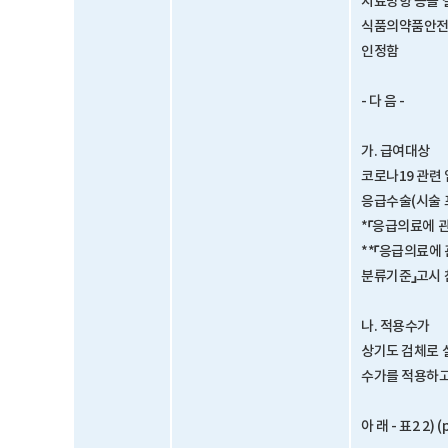
치료방향 등을 
식품의약품안전처
인정함
- 다 음 -
가. 급여대상
코로나19 관련
응급수술(시술 
*「응급의료에 
**「응급의료에
분류기준」고시 
나. 적용수가
상기도 검체로 
수가를 적용하고
아 래 - 표2 2) 