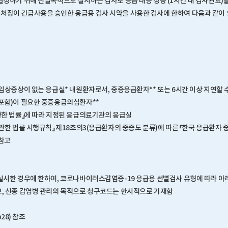
결정하기 위해 선별목적으로 실시하는 검사로 응급 대응 성능 (1시간 내 검사완료)
장이 긴급사용을 승인한 응급용 검사 시약을 사용한 검사에 한하여 다음과 같이
 임상증상이 없는 응급실* 내원환자로서, 중증응급환자** 또는 6시간 이상 지연할 
포함)이 필요한 중증응급의심환자**
관한 법률」에 따라 지정된 응급의료기관의 응급실
 관한 법률 시행규칙」 제18조의3(응급환자의 중증도 분류)에 따른 「한국 응급환자 
참고
실시한 경우에 한하여, 코로나바이러스감염증-19 응급용 선별검사 유형에 따라 아
, 신종 감염병 관리의 목적으로 청구코드는 한시적으로 기재함
(p28) 참조