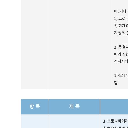
마. 기타
1) 코
2) 허
지정 및 
2. 동 
따라 실
검사시약
3. 상
함
항 목
제 목
1. 코로나바이