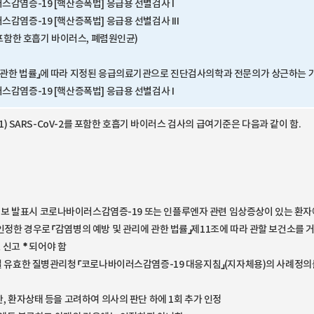
스감염증-19 [핵산증폭법] 응급용 선별검사 I
스감염증-19 [핵산증폭법] 응급용 선별검사 III
를 포함한 호흡기 바이러스, 폐렴원인균)
 관한 법률」에 따라 지정된 응급의료기관으로 진단검사의학과 전문의가 상근하는 
스감염증-19 [핵산증폭법] 응급용 선별검사 I
.(01) SARS-CoV-2를 포함한 호흡기 바이러스 검사의 급여기준은 다음과 같이 함.
 발표시 코로나바이러스감염증-19 또는 인플루엔자 관련 임상증상이 있는 환자
인정한 경우로 「감염병의 예방 및 관리에 관한 법률」제11조에 따라 관할 보건소를 
 신고＊되어야 함
당일 유효한 질병관리청 「코로나바이러스감염증-19 대응지침」(지자체용)의 사례정
만, 환자상태 등을 고려하여 의사의 판단 하에 1회 추가 인정