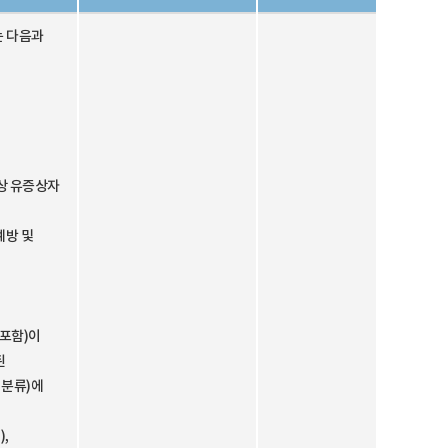
는 다음과
대상 유증상자
예방 및
 포함)이
된
 분류)에
,