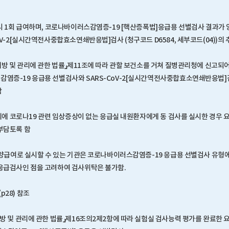
원시 1회 급여하며, 코로나바이러스감염증-19 [핵산증폭법]응급용 선별검사 결과가 
oV-2[실시간역전사중합효소연쇄반응법]검사 (청구코드 D6584, 세부코드(04))의
예방 및 관리에 관한 법률」제11조에 따라 관할 보건소를 거쳐 질병관리청에 신고되어야 
염증-19 응급용 선별검사와 SARS-CoV-2[실시간역전사중합효소연쇄반응법]
함
 이외에 코로나19 관련 임상증상이 없는 응급실 내원환자에게 동 검사를 실시한 경우
부담토록 함
 요양급여로 실시할 수 있는 기관은 코로나바이러스감염증-19 응급용 선별검사 유형
응급검사인 점을 고려하여 검사위탁은 불가함.
 (p28) 참조
예방 및 관리에 관한 법률」제16조의2제2항에 따라 실험실 검사능력 평가를 완료한