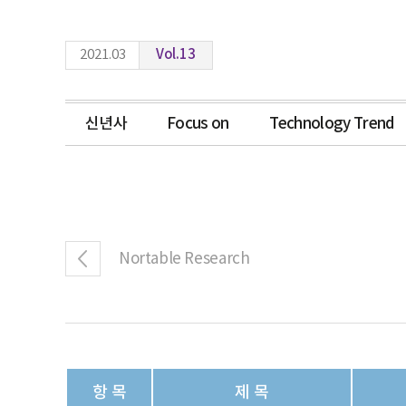
2021.03
Vol.13
신년사
Focus on
Technology Trend
Nortable Research
항 목
제 목