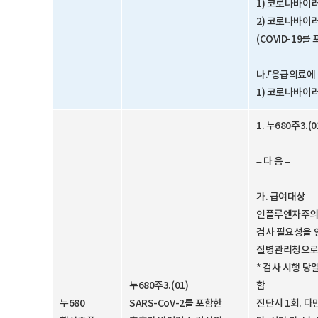
1) 코로나바이러
2) 코로나바이러
(COVID-19
나.「응급의료에
1) 코로나바이러
1. 누680주3
– 다 음 –
가. 급여대상
인플루엔자주의보
검사 필요성을 
질병관리청으로
* 검사 시행 
누680주3.(01)
함
누680
SARS-CoV-2를 포함한
진단시 1회. 다