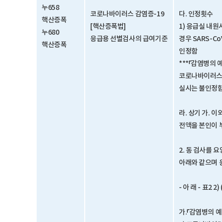
누658
코로나바이러스 감염증-19
다. 인정횟수
핵산증폭
[핵산증폭법]
1) 응급실 내
누680
응급용 선별검사의 급여기준
경우 SARS-C
핵산증폭
인정함
***「감염병의 
코로나바이러스감
실시는 불인정
라. 상기 가.
전액을 본인이 
2. 동 검사를
아래와 같으며 
- 아 래 - 표2 2)
가.「감염병의 