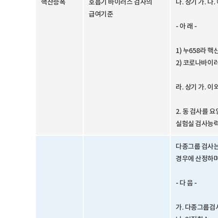
핵산증폭
호흡기 바이러스 검사의
다. 상기 가. 
급여기준
- 아 래 -
1) 누658라
2) 코로나바이
라. 상기 가.
2. 동 검사를 
실험실 검사능력
다종그룹 검사는 
경우에 산정하며
- 다 음 -
가. 다종그룹검사