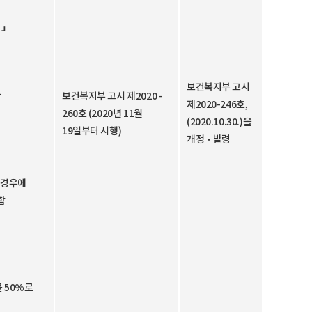
」
보건복지부 고시
함
보건복지부 고시 제2020 -
제2020-246호,
260호 (2020년 11월
(2020.10.30.)을
19일부터 시행)
개정ㆍ발령
 경우에
함
률 50%로