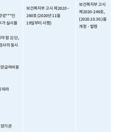
보건복지부 고시
보건복지부 고시 제2020 -
제2020-246호,
양성***인
260호 (2020년 11월
(2020.10.30.)을
 추가 실시를
19일부터 시행)
개정ㆍ발령
함 2) 단,
검사의 동시
 요양급여비용
에 따라
 요양기관