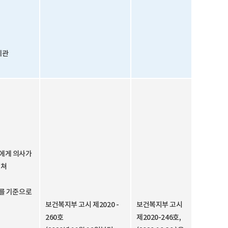
기관
에게 의사가
거쳐
의를 기준으로
보건복지부 고시 제2020 -
보건복지부 고시
260호
제2020-246호,