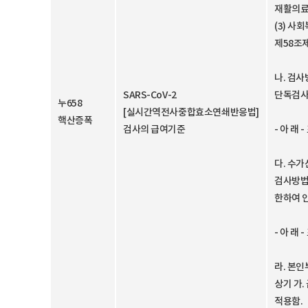
재활의료
(3) 
제58조
나. 검
SARS-CoV-2
단독검사
누658
[실시간역전사중합효소연쇄반응법]
핵산증폭
검사의 급여기준
- 아 래 -
다. 수
검사방법
한하여 
- 아 래 -
라. 본
상기 가.
적용함.