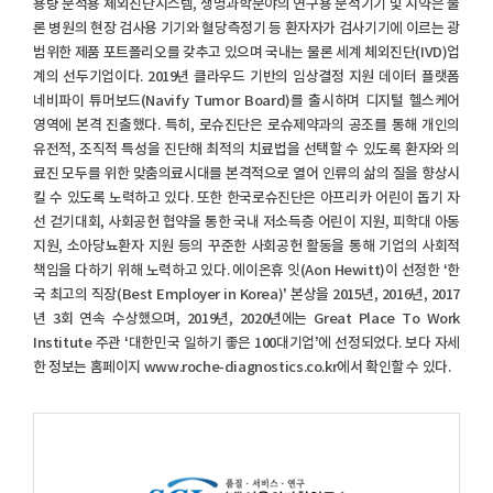
용량 분석용 체외진단시스템, 생명과학분야의 연구용 분석기기 및 시약은 물
론 병원의 현장 검사용 기기와 혈당측정기 등 환자자가 검사기기에 이르는 광
범위한 제품 포트폴리오를 갖추고 있으며 국내는 물론 세계 체외진단(IVD)업
계의 선두기업이다. 2019년 클라우드 기반의 임상결정 지원 데이터 플랫폼
네비파이 튜머보드(Navify Tumor Board)를 출시하며 디지털 헬스케어
영역에 본격 진출했다. 특히, 로슈진단은 로슈제약과의 공조를 통해 개인의
유전적, 조직적 특성을 진단해 최적의 치료법을 선택할 수 있도록 환자와 의
료진 모두를 위한 맞춤의료시대를 본격적으로 열어 인류의 삶의 질을 향상시
킬 수 있도록 노력하고 있다. 또한 한국로슈진단은 아프리카 어린이 돕기 자
선 걷기대회, 사회공헌 협약을 통한 국내 저소득층 어린이 지원, 피학대 아동
지원, 소아당뇨환자 지원 등의 꾸준한 사회공헌 활동을 통해 기업의 사회적
책임을 다하기 위해 노력하고 있다. 에이온휴 잇(Aon Hewitt)이 선정한 ‘한
국 최고의 직장(Best Employer in Korea)’ 본상을 2015년, 2016년, 2017
년 3회 연속 수상했으며, 2019년, 2020년에는 Great Place To Work
Institute 주관 ‘대한민국 일하기 좋은 100대기업’에 선정되었다. 보다 자세
한 정보는 홈페이지 www.roche-diagnostics.co.kr에서 확인할 수 있다.