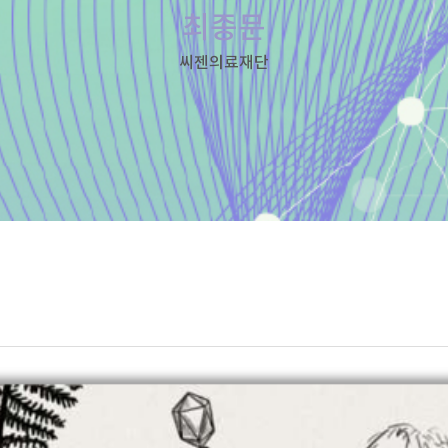
최종문
씨젠의료재단