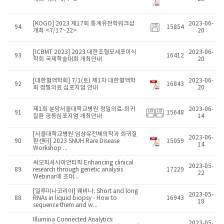
[KOGO] 2023 제17회 통계유전학워크샵
2023-06-
94
15854
개최 <7/17~22>
20
[ICBMT 2023] 2023 대한조혈모세포이식
2023-06-
93
16412
학회 국제학술대회 개최안내
20
[대한혈액학회] 7/1(토) 제1차 대한혈액학
2023-06-
92
16843
회 정밀의료 심포지엄 안내
20
제1회 분당서울대학교병원 정밀의료-희귀
2023-06-
91
15648
질환 공동심포지엄 개최안내
14
[서울대학교병원 임상유전체의학과 희귀질
2023-06-
90
환센터] 2023 SNUH Rare Disease
15059
14
Workshop ...
써모피셔사이언티픽 Enhancing clinical
2023-05-
89
research through genetic analysis
17229
22
Webinar에 초대...
[일루미나코리아] 웨비나: Short and long
2023-05-
88
RNAs in liquid biopsy - How to
16943
18
sequence them and w...
Illumina Connected Analytics:
2023-05-