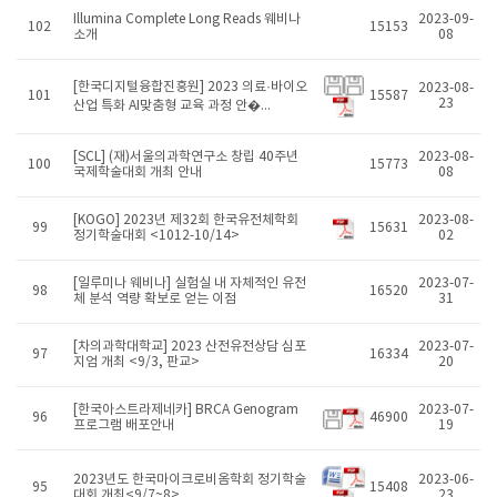
Illumina Complete Long Reads 웨비나
2023-09-
102
15153
소개
08
[한국디지털융합진흥원] 2023 의료·바이오
2023-08-
101
15587
23
산업 특화 AI맞춤형 교육 과정 안�...
[SCL] (재)서울의과학연구소 창립 40주년
2023-08-
100
15773
국제학술대회 개최 안내
08
[KOGO] 2023년 제32회 한국유전체학회
2023-08-
99
15631
정기학술대회 <1012-10/14>
02
[일루미나 웨비나] 실험실 내 자체적인 유전
2023-07-
98
16520
체 분석 역량 확보로 얻는 이점
31
[차의과학대학교] 2023 산전유전상담 심포
2023-07-
97
16334
지엄 개최 <9/3, 판교>
20
[한국아스트라제네카] BRCA Genogram
2023-07-
96
46900
프로그램 배포안내
19
2023년도 한국마이크로비옴학회 정기학술
2023-06-
95
15408
대회 개최<9/7~8>
23