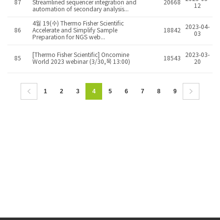
87
Streamlined sequencer integration and
20668
12
automation of secondary analysis...
4월 19(수) Thermo Fisher Scientific
2023-04-
86
Accelerate and Simplify Sample
18842
03
Preparation for NGS web...
[Thermo Fisher Scientific] Oncomine
2023-03-
85
18543
World 2023 webinar (3/30,목 13:00)
20
1
2
3
4
5
6
7
8
9