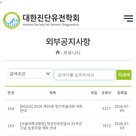
z
외부공지사항
- 커뮤니티
검색
번호
제목
파일
조회수
등록일
[KOGO] 2026 제35회 정기학술대회 개최
2026-07-
164
5277
안내
09
[서울대학교병원] 착상전유전검사 25주년
2026-07-
163
7972
기념 심포지엄 개최 안내
03