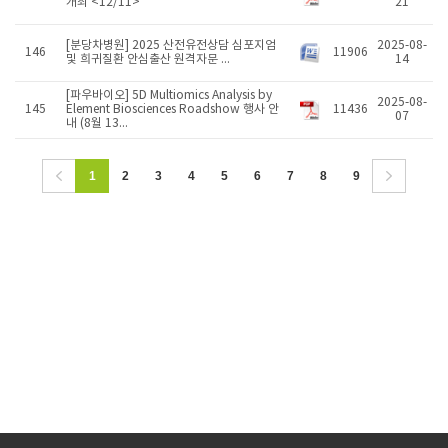
개최 <12/11>
21
[분당차병원] 2025 산전유전상담 심포지엄
2025-08-
146
11906
및 희귀질환 안심출산 원격자문 ...
14
[파우바이오] 5D Multiomics Analysis by
2025-08-
145
Element Biosciences Roadshow 행사 안
11436
07
내 (8월 13...
1
2
3
4
5
6
7
8
9