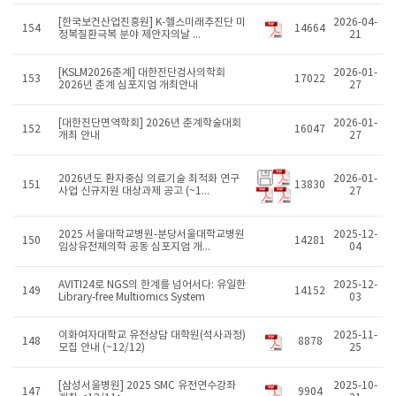
[한국보건산업진흥원] K-헬스미래추진단 미
2026-04-
154
14664
정복질환극복 분야 제안자의날 ...
21
[KSLM2026춘계] 대한진단검사의학회
2026-01-
153
17022
2026년 춘계 심포지엄 개최안내
27
[대한진단면역학회] 2026년 춘계학술대회
2026-01-
152
16047
개최 안내
27
2026년도 환자중심 의료기술 최적화 연구
2026-01-
151
13830
사업 신규지원 대상과제 공고 (~1...
27
2025 서울대학교병원-분당서울대학교병원
2025-12-
150
14281
임상유전체의학 공동 심포지엄 개...
04
AVITI24로 NGS의 한계를 넘어서다: 유일한
2025-12-
149
14152
Library-free Multiomics System
03
이화여자대학교 유전상담 대학원(석사과정)
2025-11-
148
8878
모집 안내 (~12/12)
25
[삼성서울병원] 2025 SMC 유전연수강좌
2025-10-
147
9904