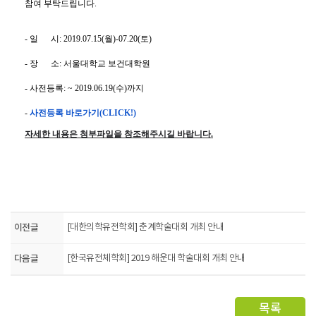
참여 부탁드립니다
.
-
일
시
: 2019.07.15(
월
)-07.20(
토
)
-
장
소
:
서울대학교 보건대학원
-
사전등록
: ~ 2019.06.19(
수
)
까지
-
사전등록
바로가기(CLICK!)
자세한 내용은 첨부파일을 참조해주시길 바랍니다.
이전글
[대한의학유전학회] 춘계학술대회 개최 안내
다음글
[한국유전체학회] 2019 해운대 학술대회 개최 안내
목록