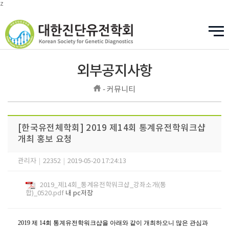
z
외부공지사항
- 커뮤니티
[한국유전체학회] 2019 제14회 통계유전학워크샵
개최 홍보 요청
관리자
|
22352
|
2019-05-20 17:24:13
2019_제14회_통계유전학워크샵_강좌소개(통
합)_0520.pdf
내 pc저장
2019
제
14
회 통계유전학워크샵을 아래와 같이 개최하오니 많은 관심과