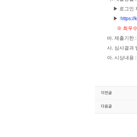
​▶
로그인 
​▶
https:
​※
최우수
​바
.
제출기한
:
​사
.
심사결과
아
.
시상내용
이전글
다음글