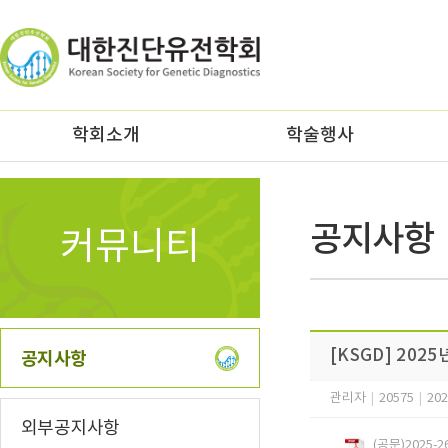
z
학회소개
학술행사
공지사항
커뮤니티
[KSGD] 202
공지사항
관리자
|
20575
|
202
외부공지사항
(공문)2025-