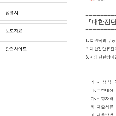
성명서
----------------------
『
대한진
----------------------
보도자료
1.
회원님의 무궁
관련사이트
2.
대한진단유전학
3.
이와 관련하여
가
.
시 상 식
:
​나
.
추천대상
​다
.
신청자격
라. 제출서류 : 
​마
.
제출방법