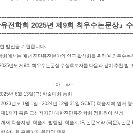
------------------------------------------------------------------------------------
단유전학회
2025
년 제9
회 최우수논문상
』
수
------------------------------------------------------------------------------------
한 발전을 기원합니다
.
회에서는 매년 진단
유전
분야의 연구 활성화를 위하여 최우수논
2025
년도 제9
회 최우수논문상 수상후보자를 다음과 같이 추천 받
-
아 래
-​
 2025
년
6
월 13
일
(
금
)
학술대회 총회
: 2023
년도
1
월
1
일
- 2024
년
12
월
31
일
SCI(E)
학술지에
원저 형
:
제
1
저자 혹은 교신저자인 대한진단유전학회 정회원이 신청
게재 학술지명, 학술지 발행일, 학술지 IF, 논문요약 (국문), 논문
:
학술대회 홈페이지 온라인 제출