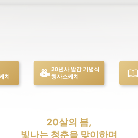
년
20년사 발간 기념식
케치
행사스케치
20살의 봄,
빛나는 청춘을 맞이하며