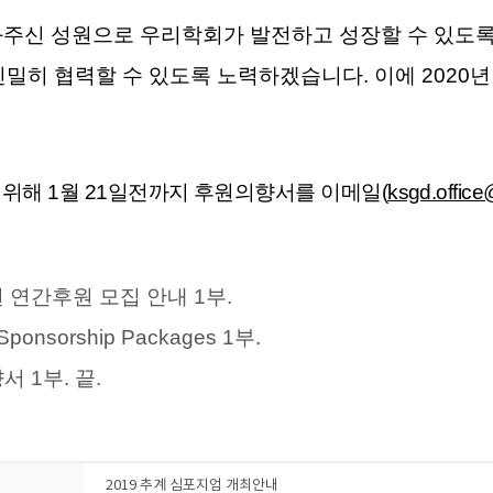
주신 성원으로 우리학회가 발전하고 성장할 수 있도
긴밀히 협력할 수 있도록 노력하겠습니다
.
이에
2020
년
.
 위해
1
월
21
일전까지 후원의향서를 이메일
(
ksgd.offic
년 연간후원 모집 안내
1
부.
Sponsorship Packages 1
부.
향서
1
부
.
끝
.
2019 추계 심포지엄 개최안내