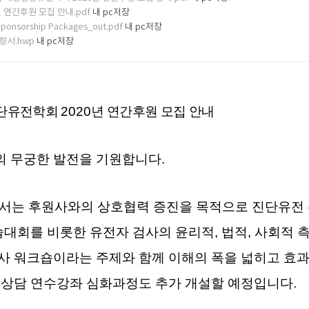
년 연간후원 모집 안내.pdf
내 pc저장
ponsorship Packages_out.pdf
내 pc저장
향서.hwp
내 pc저장
단유전학회
2020
년 연간후원 모집 안내
의 무궁한 발전을 기원합니다
.
는 후원사와의 상호협력 증진을 목적으로 진단유전 관
술대회를 비롯한 유전자 검사의 윤리적
,
법적
,
사회적 측
 워크숍이라는 주제와 함께 이해의 폭을 넓히고 효과적
상담 연수강좌 심화과정도 추가 개설할 예정입니다
.