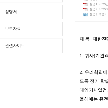
붙임1. 2020
붙임2. 2020 S
성명서
붙임3. 후원의
보도자료
제 목
:
대한진
관련사이트
1.
귀사
(
기관
)
2.
우리학회에서
도록 정기 학
대염기서열검사
올해에는 유전