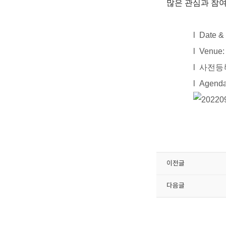
많은 관심과 참
l
Date &
l
Venue
l
사전등
l
Agend
이전글
다음글