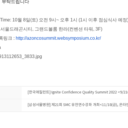
여 부탁드립니다
 Time: 10
월
8
일
(
토
)
오전
9
시
~
오후
1
시
(1
시 이후 점심식사 예정
:
서울드래곤시티
,
그랜드볼룸 한라
(
컨벤션 타워
, 3F)
록링크
:
http://azoncosummit.w
ebsymposium.co.kr/
a
[한국애질런트] Ignite Confidence Quality Summit 2022 <9/2
[삼성서울병원] 제21회 SMC 유전연수강좌 개최<11/18(금), 온라