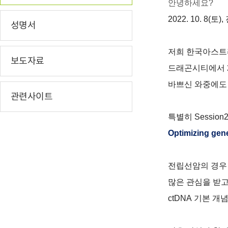
안녕하세요?
2022. 10. 8(
토
),
성명서
저희 한국아스트
보도자료
드래곤시티에서
바쁘신 와중에도
관련사이트
특별히
Session2
Optimizing gene
전립선암의 경우
많은 관심을 받고
ctDNA
기본 개